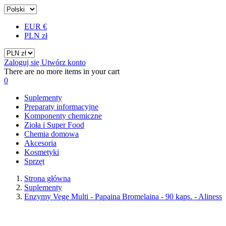
EUR €
PLN zł
Zaloguj się
Utwórz konto
There are no more items in your cart
0
Suplementy
Preparaty informacyjne
Komponenty chemiczne
Zioła i Super Food
Chemia domowa
Akcesoria
Kosmetyki
Sprzęt
Strona główna
Suplementy
Enzymy Vege Multi - Papaina Bromelaina - 90 kaps. - Aliness