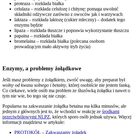
proteaza – rozkłada białka
celulaza – rozkłada celulozę i chitynę: pomaga uwolnić
składniki odżywcze zarówno z owoców jak i warzywach
laktaza – rozkłada laktozę (cukier mleczny) – dodatek tego
enzymu będzie
lipaza – rozkłada tłuszcze i poprawia wykorzystanie tłuszczu
papaina – rozkłada białka
bromelaina – rozkłada białka (polecana osobom
prowadzącym mało aktywny tryb życia)
Enzymy, a problemy żołądkowe
Jeśli masz problemy z żołądkiem, zwróć uwagę, aby preparat był
wolny od kwasu solnego i betainy
, której osobiście nie jestem fanką.
Co ciekawe, wiele osób ma problem ze śluzówką żołądka i nawet o
tym nie wie, bo tego się nie czuje.
Popularna na zakwaszanie żołądka betaina ma kilka minusów, ale
jednym z głównych jest to, że wchodzi w reakcję ze
środkami
przeciwbólowymi NLPZ
, których sporo osób jednak używa. Więcej
informacji znajdziesz w artykule:
PROTOKÓŁ – Zakwaszamy żołądek