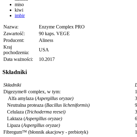
miso
kiwi
imbir
Nazwa:
Enzyme Complex PRO
Zawartość:
90 kaps. VEGE
Producent:
Aliness
Kraj
USA
pochodzenia:
Data ważności:
10.2017
Składniki
Składniki
D
Digezyme® complex, w tym:
Alfa amylaza (
Aspergillus oryzae)
Neutralna proteaza (
Bacillus licheniformis)
Celulaza (
Trichoderma reesei)
Laktaza (
Aspergillus oryzae)
Lipaza (
Aspergillus oryzae)
Fibregum™ (błonnik akacjowy - prebiotyk)