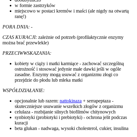
w formie zastrzyków
miejscowo w postaci kremów i maści (ale nigdy na otwartą
ranę!)
PORA DNIA: -
CZAS KURACJI:
zależnie od potrzeb (profilaktycznie enzymy
można brać przewlekle)
PRZECIWWSKAZANIA:
kobiety w ciąży i matki karmiące - zachować szczególną
ostrożność i stosować jedynie małe dawki jeśli w ogóle
zasadne. Enzymy mogą usuwać z organizmu złogi co
przejdzie do płodu lub mleka matki
WSPÓŁDZIAŁANIE:
opcjonalnie lub razem:
nattokinaza
+ serrapeptaza -
skuteczniejsze usuwanie wszelkich złogów z organizmu
celulaza - rozbijanie silnych biofilmów chitynowych
synbiotyki (probiotyki i prebiotyki) - ochrona jelit podczas
kuracji
beta glukan - nadwaga, wysoki cholesterol, cukier, insulina