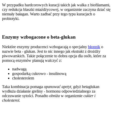
W przypadku hardcorowych kuracji takich jak walka z biofilamami,
czy redukcja blaszki miażdżycowej, w organizmie zaczyna dziać się
niemały bałagan. Warto zadbać przy tego typu kuracjach o
probiotyki.
Enzymy wzbogacone o beta-glukan
Niektóre enzymy producenci wzbogacają o specjalny
błonnik
o
nazwie beta - glukan. Jest to nic innego jak ekstrakt z drożdży
piwowarskich. Takie połączenie to dobra opcja dla osób, które za
pomocą enzymów planują walczyć z:
nadwagą
gospodarką cukrowo - insulinową
cholesterolem
Taka kombinacja pomaga
opanować apetyt,
gdyż betaglukan
wydłuża działanie greliny - hormonu odpowiedzialnego za
odczuwanie sytości. Ponadto
obniża
w organizmie
cukier i
cholesterol.