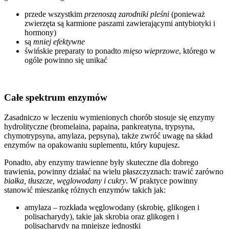
przede wszystkim
przenoszą zarodniki pleśni
(ponieważ
zwierzęta są karmione paszami zawierającymi antybiotyki i
hormony)
są
mniej efektywne
świńskie preparaty to ponadto
mięso wieprzowe
, którego w
ogóle powinno się unikać
Całe spektrum enzymów
Zasadniczo w leczeniu wymienionych chorób stosuje się enzymy
hydrolityczne (bromelaina, papaina, pankreatyna, trypsyna,
chymotrypsyna, amylaza, pepsyna), także zwróć uwagę na skład
enzymów na opakowaniu suplementu, który kupujesz.
Ponadto, aby enzymy trawienne były skuteczne dla dobrego
trawienia, powinny działać na wielu płaszczyznach: trawić zarówno
białka, tłuszcze, węglowodany i cukry
. W praktyce powinny
stanowić mieszankę różnych enzymów takich jak:
amylaza – rozkłada węglowodany (skrobię, glikogen i
polisacharydy), takie jak skrobia oraz glikogen i
polisacharydy na mniejsze jednostki