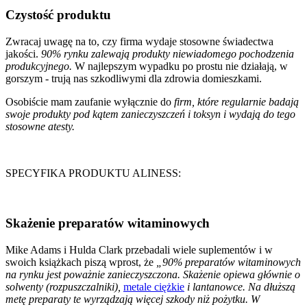
Czystość produktu
Zwracaj uwagę na to, czy firma wydaje stosowne świadectwa
jakości.
90% rynku zalewają produkty niewiadomego pochodzenia
produkcyjnego.
W najlepszym wypadku po prostu nie działają, w
gorszym - trują nas szkodliwymi dla zdrowia domieszkami.
Osobiście mam zaufanie wyłącznie do
firm, które regularnie badają
swoje produkty pod kątem zanieczyszczeń i toksyn i wydają do tego
stosowne atesty.
SPECYFIKA PRODUKTU ALINESS:
Skażenie preparatów witaminowych
Mike Adams i Hulda Clark przebadali wiele suplementów i w
swoich książkach piszą wprost, że
„90% preparatów witaminowych
na rynku jest poważnie zanieczyszczona. Skażenie opiewa głównie o
solwenty (rozpuszczalniki),
metale ciężkie
i lantanowce. Na dłuższą
metę preparaty te wyrządzają więcej szkody niż pożytku. W