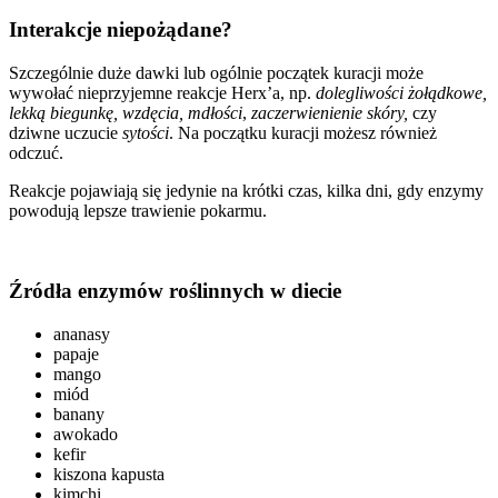
Interakcje niepożądane?
Szczególnie duże dawki lub ogólnie początek kuracji może
wywołać nieprzyjemne reakcje Herx’a, np.
dolegliwości żołądkowe,
lekką biegunkę, wzdęcia,
mdłości
,
zaczerwienienie skóry,
czy
dziwne uczucie
sytości
. Na początku kuracji możesz również
odczuć.
Reakcje pojawiają się jedynie na krótki czas, kilka dni, gdy enzymy
powodują lepsze trawienie pokarmu.
Źródła enzymów roślinnych w diecie
ananasy
papaje
mango
miód
banany
awokado
kefir
kiszona kapusta
kimchi