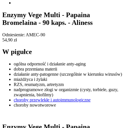
Enzymy Vege Multi - Papaina
Bromelaina - 90 kaps. - Aliness
Odniesienie:
AMEC-90
54,90 zł
W pigułce
ogólna odporność i działanie anty-aging
dobra przemiana materii
działanie anty-patogenne (szczególnie w kierunku wirusów)
miażdżyca i żylaki
RZS, reumatyzm, artretyzm
nadprogramowe złogi w organizmie (cysty, torbiele, guzy,
zwapnienia, biofilmy)
choroby przewlekłe i autoimmunologiczne
choroby nowotworowe
Enzymy Vege Multi - Papaina