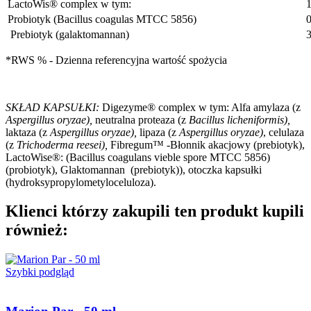
LactoWis® complex w tym:
Probiotyk (Bacillus coagulas MTCC 5856)
0
Prebiotyk (galaktomannan)
*RWS % - Dzienna referencyjna wartość spożycia
SKŁAD KAPSUŁKI:
Digezyme® complex w tym: Alfa amylaza (z
Aspergillus oryzae),
neutralna proteaza (z
Bacillus licheniformis),
laktaza (z
Aspergillus oryzae),
lipaza (z
Aspergillus oryzae)
, celulaza
(z
Trichoderma reesei),
Fibregum™ -Błonnik akacjowy (prebiotyk),
LactoWise®: (Bacillus coagulans vieble spore MTCC 5856)
(probiotyk), Glaktomannan (prebiotyk)), otoczka kapsułki
(hydroksypropylometyloceluloza).
Klienci którzy zakupili ten produkt kupili
również:
Szybki podgląd