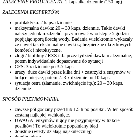
ZALECENIE PRODUCENTA:
1 kapsułka dziennie (150 mg)
ZALECENIA EKSPERTÓW:
profilaktyka: 2 kaps. dziennie
maksymalna dawka: 20 – 30 kaps. dziennie. Takie dawki
należy jednak rozdzielić i przyjmować w odstępie 5 godzin
popijając sporą ilością wody. Badania wielokrotnie wykazały,
że nawet tak ekstremalne dawki są bezpieczne dla zdrowych
komórek i nietoksyczne.
złogi / biofilmy / RZS itd.: przez tydzień dawki maksymalne,
potem indywidualnie dopasowane do sytuacji
CFS: 3 x dziennie po 3-5 kaps.
urazy: duże dawki przez kilka dni + zastrzyki z enzymów w
bolące miejsce, potem 2- 3 x dziennie po 10 kaps.
sytuacja ostra (złamanie, zwichnięcie itp.): 20 – 30 kaps.
dziennie
SPOSÓB PRZYJMOWANIA:
zawsze pół godziny przed lub 1.5 h po posiłku. W ten sposób
zostaną najlepiej wchłonięte.
UWAGA: enzymów nigdy nie przyjmujemy w trakcie
posiłków! To wielokrotnie popełniany błąd
doustnie (wtedy działają najskuteczniej)
doodbytniczo