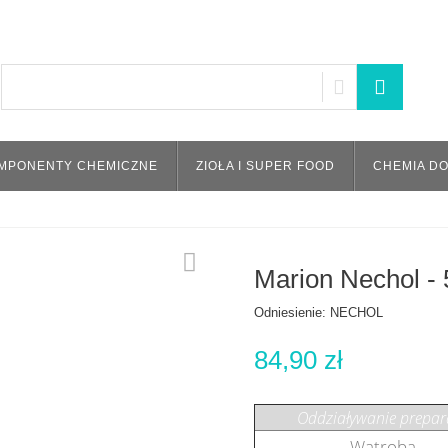
MPONENTY CHEMICZNE
ZIOŁA I SUPER FOOD
CHEMIA D
Marion Nechol - 
Odniesienie:
NECHOL
84,90 zł
Oddziaływanie prepar
Wątroba