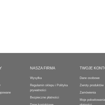
Y
NASZA FIRMA
TWOJE KONT
Wysyłka
Dane osobowe
y
Regulamin sklepu i Polityka
Zwroty produktów
prywatności
kupowane
Zamówienia
Bezpieczne płatności
Moje pokwitowania
Dane kontaktowe
płatności