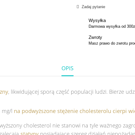
Zadaj pytanie
Wysyłka
Darmowa wysyłka od 300z
Zwroty
Masz prawo do zwrotu prod
OPIS
izny
, likwidującej sporą część populacji ludzi. Bierze ud
5 mg/l
na podwyższone stężenie cholesterolu cierpi w
ższony cholesterol nie stanowi na tyle ważnego zagroż
 zalecają
statyny
posiadające szereg działań niepożąda