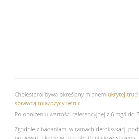
Cholesterol bywa określany mianem
ukrytej truc
sprawcą miażdżycy tętnic
.
Po obniżeniu wartości referencyjnej z 6 mg/l do 
Zgodnie z badaniami w ramach detoksykacji podwy
ponieważ lekarze w celu obniżenia jego stężenia