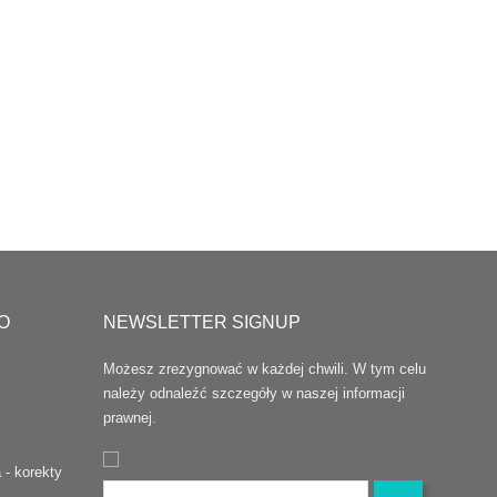
O
NEWSLETTER SIGNUP
Możesz zrezygnować w każdej chwili. W tym celu
należy odnaleźć szczegóły w naszej informacji
prawnej.
 - korekty