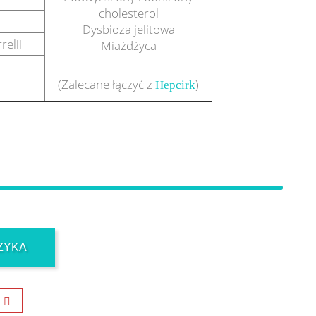
cholesterol
Dysbioza jelitowa
relii
Miażdżyca
(Zalecane łączyć z
)
Hepcirk
ZYKA