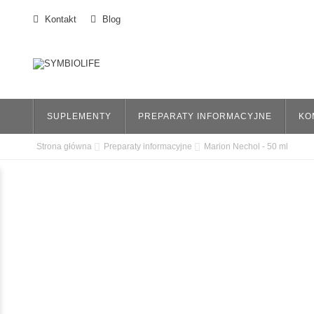
Kontakt
Blog
SUPLEMENTY
PREPARATY INFORMACYJNE
KO
Strona główna
Preparaty informacyjne
Marion Nechol - 50 ml