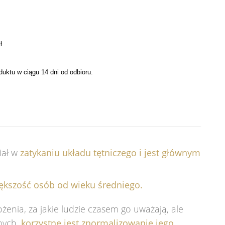
ł
uktu w ciągu 14 dni od odbioru.
ział w
zatykaniu układu tętniczego i jest głównym
iększość osób od wieku średniego.
enia, za jakie ludzie czasem go uważają, ale
nych,
korzystne jest znormalizowanie jego