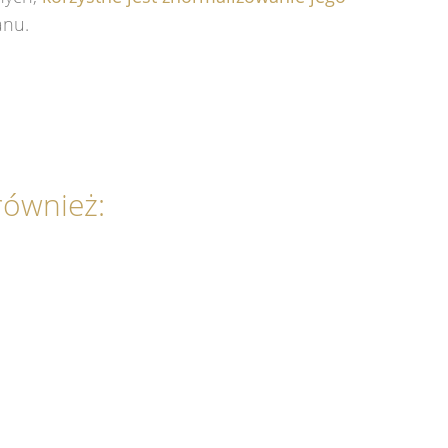
anu.
 również: