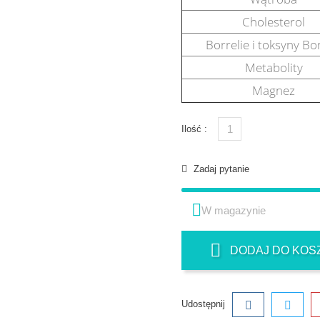
Cholesterol
Borrelie i toksyny Bor
Metabolity
Magnez
Ilość :
Zadaj pytanie

W magazynie
DODAJ DO KOS
Udostępnij