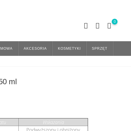
0
OMOWA
AKCESORIA
KOSMETYKI
SPRZĘT
50 ml
atu
Wskazania
Podwyższony i obniżony